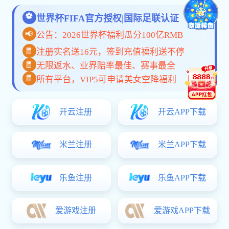
保育料配方应用案例
教槽料工艺讲解视频
饲料原料检测流程展示
饲料生产线现场实拍一
共
1
页
6
条
咨询热线
我们专家为您解疑答惑